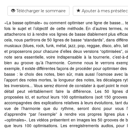
Télécharger le sommaire
Ajouter à mes présélec
«La basse optimale» ou comment optimiser une ligne de basse... tel
fois le sujet et l’objectif de cette méthode. En d’autres termes, 
attacherons ici à rendre vos lignes de basse diablement plus effica
cela, nous partirons de 50 lignes de basse “standards”, dans différe
musicaux (blues, rock, funk, métal, jazz, pop, reggae, disco, afro, lati
et proposerons pour chacune d’elles deux versions “optimisées”, 
note sera essentielle, voire indispensable à la tournerie, c’est-à-d
bien au groove qu’à l’harmonie. Comme nous le verrons exemp
exemple, il existe différentes façons de procéder pour optimiser des
basse : le choix des notes, bien sûr, mais aussi l’osmose avec la 
l’apport des notes mortes, la longueur des notes, les décalages ry
les inversions... Vous serez étonné de constater à quel point le moi
détail peut véritablement faire la différence. Les 50 lignes
proposées ici, et surtout leurs 100 optimisations (soit 150 grooves 
accompagnées des explications relatives à leurs évolutions, tant du
vue de l’harmonie que du rythme, seront donc pour vous l’
d’apprendre “par l’exemple” à rendre vos propres lignes plus e
«optimales». Les vidéos présentent en images les 50 grooves de b
que leurs 100 optimisations. Les enregistrements audios, pour l