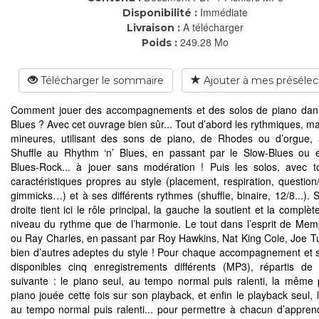
Immédiate
Disponibilité :
A télécharger
Livraison :
249.28 Mo
Poids :
Télécharger le sommaire
Ajouter à mes présélec
Comment jouer des accompagnements et des solos de piano dans
Blues ? Avec cet ouvrage bien sûr... Tout d’abord les rythmiques, ma
mineures, utilisant des sons de piano, de Rhodes ou d’orgue, 
Shuffle au Rhythm ‘n’ Blues, en passant par le Slow-Blues ou 
Blues-Rock... à jouer sans modération ! Puis les solos, avec t
caractéristiques propres au style (placement, respiration, question
gimmicks…) et à ses différents rythmes (shuffle, binaire, 12/8...). 
droite tient ici le rôle principal, la gauche la soutient et la complèt
niveau du rythme que de l’harmonie. Le tout dans l’esprit de Mem
ou Ray Charles, en passant par Roy Hawkins, Nat King Cole, Joe Tur
bien d’autres adeptes du style ! Pour chaque accompagnement et s
disponibles cinq enregistrements différents (MP3), répartis de
suivante : le piano seul, au tempo normal puis ralenti, la même 
piano jouée cette fois sur son playback, et enfin le playback seul, 
au tempo normal puis ralenti... pour permettre à chacun d’appren