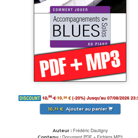
95
12,
€
10,
€
(-20%) Jusqu'au 07/08/2026 23:
36
10,
€
Ajouter au panier
36
Frédéric Dautigny
Auteur :
Document PDF + Fichiers MP3
Contenu :