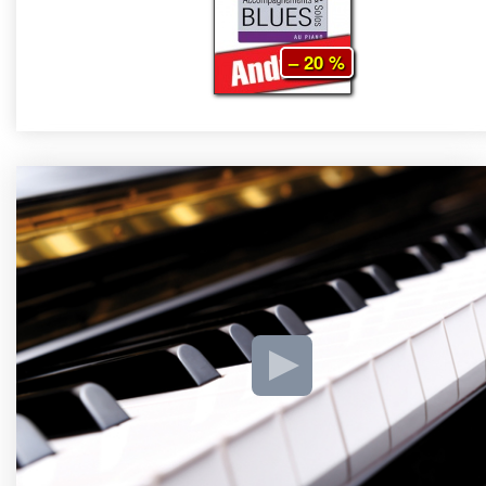
– 20 %