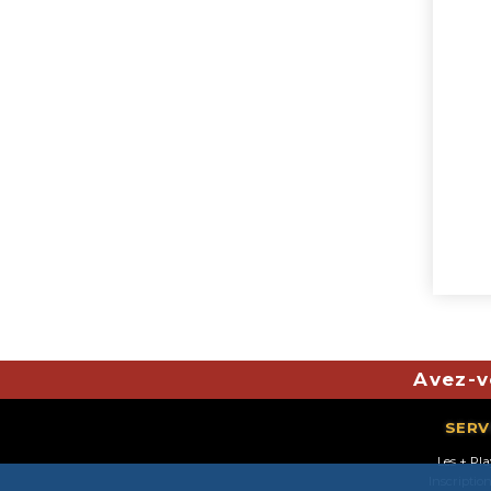
Avez-v
SERV
Les + Pl
Inscriptio