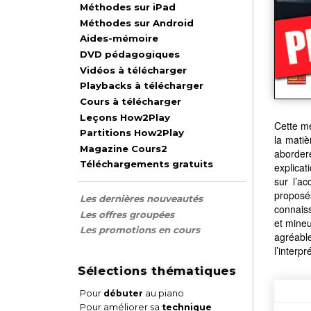
Méthodes sur iPad
Méthodes sur Android
Aides-mémoire
DVD pédagogiques
Vidéos à télécharger
Playbacks à télécharger
Cours à télécharger
Leçons How2Play
Cette mé
Partitions How2Play
la matiè
Magazine Cours2
abordere
Téléchargements gratuits
explicat
sur l’a
proposé
Les dernières nouveautés
connaiss
Les offres groupées
et mineu
Les promotions en cours
agréabl
l’interpr
Sélections thématiques
Pour
débuter
au piano
Pour améliorer sa
technique