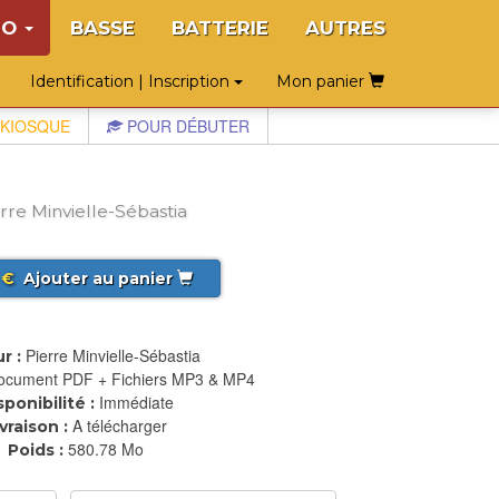
NO
BASSE
BATTERIE
AUTRES
Identification | Inscription
Mon panier
KIOSQUE
POUR DÉBUTER
re Minvielle-Sébastia
€
Ajouter au panier
Pierre Minvielle-Sébastia
r :
ocument PDF + Fichiers MP3 & MP4
Immédiate
sponibilité :
A télécharger
ivraison :
580.78 Mo
Poids :