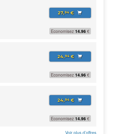
27,
€
94
Economisez
14.96
€
24,
€
94
Economisez
14.96
€
24,
€
94
Economisez
14.96
€
Voir plus d’offres