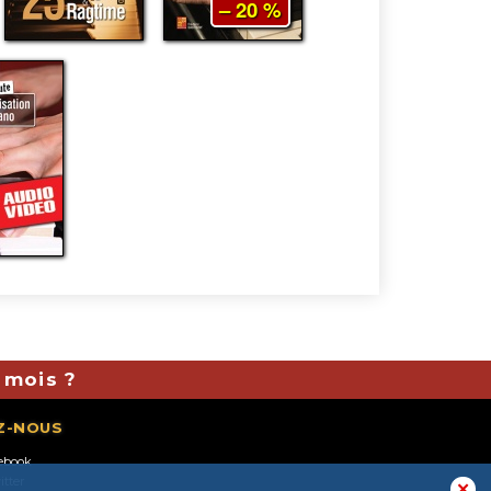
– 20 %
 mois ?
Z-NOUS
ebook
itter
✕