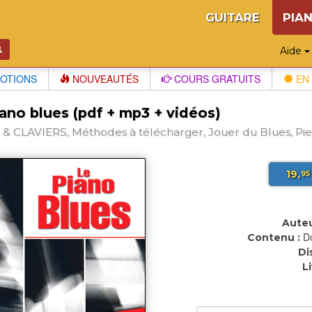
GUITARE
PIA
Aide
OTIONS
NOUVEAUTÉS
COURS GRATUITS
EN 
ano blues (pdf + mp3 + vidéos)
& CLAVIERS, Méthodes à télécharger, Jouer du Blues, Pier
19,
95
Auteu
D
Contenu :
Di
L