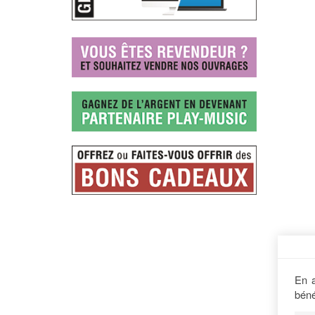
En a
béné