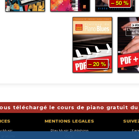
– 50 %
– 20 %
ous téléchargé le cours de piano gratuit du
ICES
MENTIONS LEGALES
SUIVE
ay-Music
Play Music Publishing
Fac
n gratuite
C.G.V.
Tw