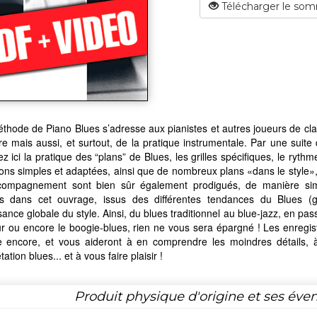
Télécharger le som
thode de Piano Blues s’adresse aux pianistes et autres joueurs de cla
re mais aussi, et surtout, de la pratique instrumentale. Par une suit
z ici la pratique des “plans” de Blues, les grilles spécifiques, le rythm
ions simples et adaptées, ainsi que de nombreux plans «dans le style», v
ccompagnement sont bien sûr également prodigués, de manière simpl
s dans cet ouvrage, issus des différentes tendances du Blues (gosp
ance globale du style. Ainsi, du blues traditionnel au blue-jazz, en pass
r ou encore le boogie-blues, rien ne vous sera épargné ! Les enregi
e encore, et vous aideront à en comprendre les moindres détails, à
étation blues... et à vous faire plaisir !
Produit physique d'origine et ses éven