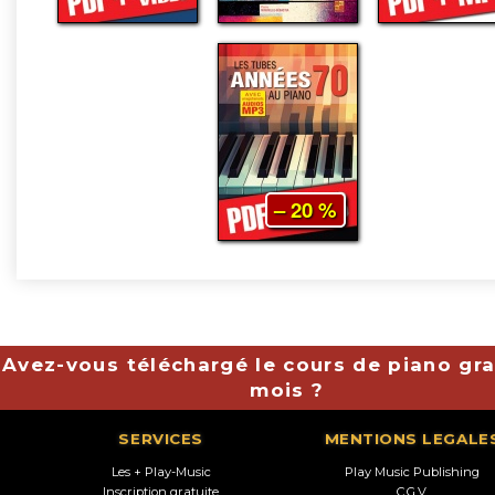
– 20 %
Avez-vous téléchargé le cours de piano gra
mois ?
SERVICES
MENTIONS LEGALE
Les + Play-Music
Play Music Publishing
Inscription gratuite
C.G.V.