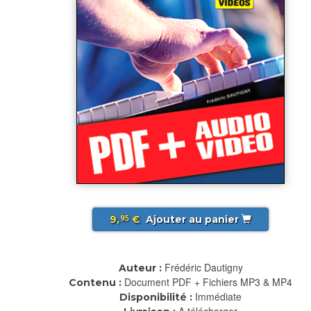
9,
€
Ajouter au panier
95
Frédéric Dautigny
Auteur :
Document PDF + Fichiers MP3 & MP4
Contenu :
Immédiate
Disponibilité :
A télécharger