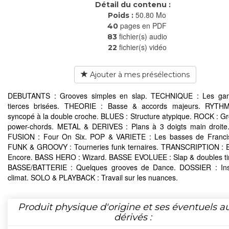
Détail du contenu :
50.80 Mo
Poids :
pages en PDF
40
fichier(s) audio
83
fichier(s) vidéo
22
Ajouter à mes présélections
DEBUTANTS : Grooves simples en slap. TECHNIQUE : Les g
tierces brisées. THEORIE : Basse & accords majeurs. RYTH
syncopé à la double croche. BLUES : Structure atypique. ROCK : G
power-chords. METAL & DERIVES : Plans à 3 doigts main droite
FUSION : Four On Six. POP & VARIETE : Les basses de Francis
FUNK & GROOVY : Tourneries funk ternaires. TRANSCRIPTION : E
Encore. BASS HERO : Wizard. BASSE EVOLUEE : Slap & doubles t
BASSE/BATTERIE : Quelques grooves de Dance. DOSSIER : Inst
climat. SOLO & PLAYBACK : Travail sur les nuances.
Produit physique d'origine et ses éventuels a
dérivés :