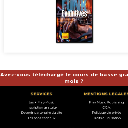
Avez-vous téléchargé le cours de basse gra
mois ?
SERVICES
MENTIONS LEGALE
Les + Play-Music
Play Music Publishing
Inscription gratuite
C.G.V.
Devenir partenaire du site
Politique vie privée
Les bons cadeaux
Droits d'utilisation