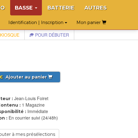
NO
BASSE
BATTERIE
AUTRES
Identification | Inscription
Mon panier
KIOSQUE
POUR DÉBUTER
€
Ajouter au panier
Jean-Louis Foiret
teur :
1 Magazine
ontenu :
Immédiate
sponibilité :
En courrier suivi (24/48h)
on :
outer à mes présélections