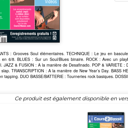
TS : Grooves Soul élémentaires. TECHNIQUE : Le jeu en bascul
 en 6/8. BLUES : Sur un Soul/Blues binaire. ROCK : Avec un pla
iel. JAZZ & FUSION : A la manière de Desafinado. POP & VARIETE : 
n slap. TRANSCRIPTION : A la manière de New Year’s Day. BASS HE
en tapping. DUO BASSE/BATTERIE : Tourneries rock basiques. DOSSIE
Ce produit est également disponible en ver