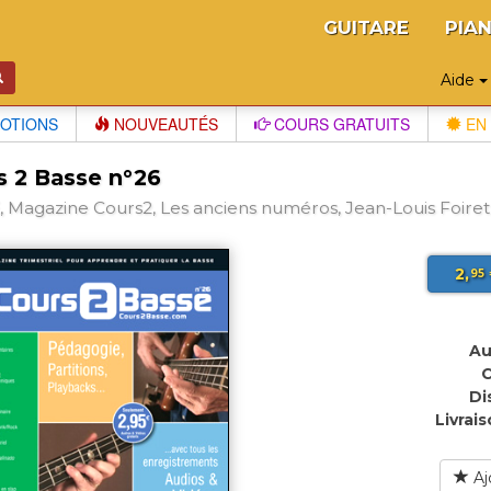
GUITARE
PIA
Aide
OTIONS
NOUVEAUTÉS
COURS GRATUITS
EN 
s 2 Basse n°26
 Magazine Cours2, Les anciens numéros, Jean-Louis Foiret
2,
95
Au
C
Di
Livrais
Aj