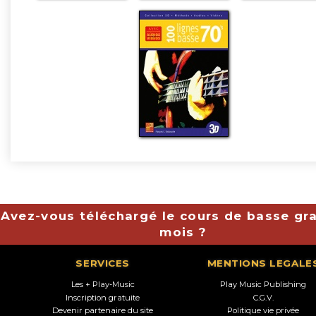
Avez-vous téléchargé le cours de basse gra
mois ?
SERVICES
MENTIONS LEGALE
Les + Play-Music
Play Music Publishing
Inscription gratuite
C.G.V.
Devenir partenaire du site
Politique vie privée