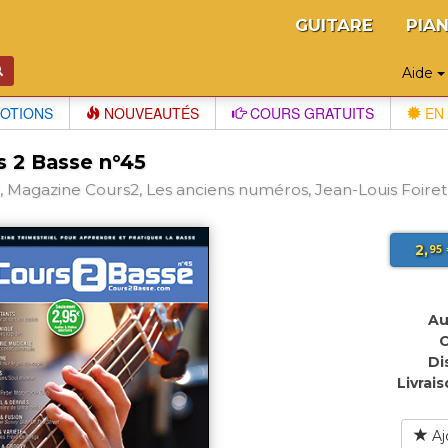
GUITARE
PIA
Aide
OTIONS
NOUVEAUTÉS
COURS GRATUITS
EN 
s 2 Basse n°45
 Magazine Cours2, Les anciens numéros, Jean-Louis Foiret
2,
95
Au
C
Di
Livrais
Aj