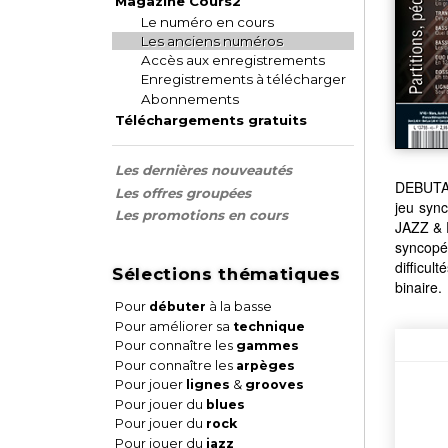
Magazine Cours2
Le numéro en cours
Les anciens numéros
Accès aux enregistrements
Enregistrements à télécharger
Abonnements
Téléchargements gratuits
Les dernières nouveautés
DEBUTAN
Les offres groupées
jeu syn
Les promotions en cours
JAZZ & 
syncopé
difficu
Sélections thématiques
binaire.
Pour
débuter
à la basse
Pour améliorer sa
technique
Pour connaître les
gammes
Pour connaître les
arpèges
Pour jouer
lignes
&
grooves
Pour jouer du
blues
Pour jouer du
rock
Pour jouer du
jazz