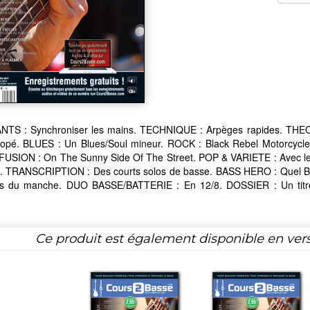
TS : Synchroniser les mains. TECHNIQUE : Arpèges rapides. THEORI
copé. BLUES : Un Blues/Soul mineur. ROCK : Black Rebel Motorcycl
FUSION : On The Sunny Side Of The Street. POP & VARIETE : Avec l
. TRANSCRIPTION : Des courts solos de basse. BASS HERO : Quel B
ltés du manche. DUO BASSE/BATTERIE : En 12/8. DOSSIER : Un titre
Ce produit est également disponible en ver