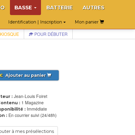
NO
BASSE
BATTERIE
AUTRES
Identification | Inscription
Mon panier
KIOSQUE
POUR DÉBUTER
€
Ajouter au panier
Jean-Louis Foiret
teur :
1 Magazine
ontenu :
Immédiate
sponibilité :
En courrier suivi (24/48h)
on :
outer à mes présélections