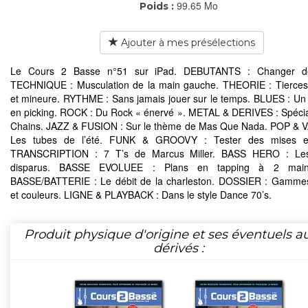
99.65 Mo
Poids :
Ajouter à mes présélections
Le Cours 2 Basse n°51 sur iPad. DEBUTANTS : Changer d
TECHNIQUE : Musculation de la main gauche. THEORIE : Tierces
et mineure. RYTHME : Sans jamais jouer sur le temps. BLUES : U
en picking. ROCK : Du Rock « énervé ». METAL & DERIVES : Spécial
Chains. JAZZ & FUSION : Sur le thème de Mas Que Nada. POP & 
Les tubes de l’été. FUNK & GROOVY : Tester des mises e
TRANSCRIPTION : 7 T’s de Marcus Miller. BASS HERO : Le
disparus. BASSE EVOLUEE : Plans en tapping à 2 mai
BASSE/BATTERIE : Le débit de la charleston. DOSSIER : Gamme
et couleurs. LIGNE & PLAYBACK : Dans le style Dance 70’s.
Produit physique d'origine et ses éventuels a
dérivés :