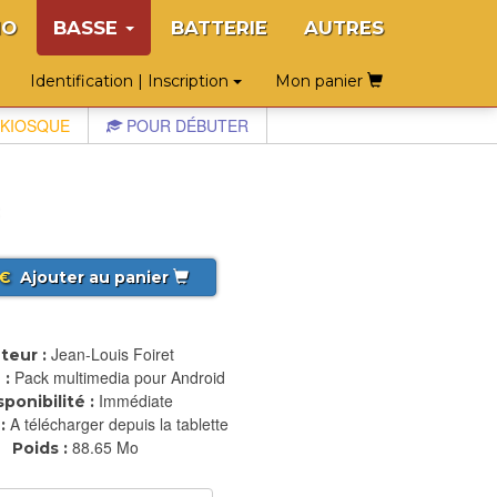
NO
BASSE
BATTERIE
AUTRES
Identification | Inscription
Mon panier
KIOSQUE
POUR DÉBUTER
€
Ajouter au panier
Jean-Louis Foiret
teur :
Pack multimedia pour Android
 :
Immédiate
sponibilité :
A télécharger depuis la tablette
:
88.65 Mo
Poids :