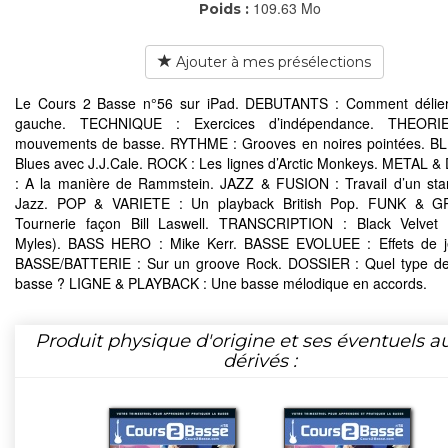
109.63 Mo
Poids :
Ajouter à mes présélections
Le Cours 2 Basse n°56 sur iPad. DEBUTANTS : Comment délier
gauche. TECHNIQUE : Exercices d’indépendance. THEORI
mouvements de basse. RYTHME : Grooves en noires pointées. BL
Blues avec J.J.Cale. ROCK : Les lignes d’Arctic Monkeys. METAL 
: A la manière de Rammstein. JAZZ & FUSION : Travail d’un st
Jazz. POP & VARIETE : Un playback British Pop. FUNK & 
Tournerie façon Bill Laswell. TRANSCRIPTION : Black Velvet 
Myles). BASS HERO : Mike Kerr. BASSE EVOLUEE : Effets de 
BASSE/BATTERIE : Sur un groove Rock. DOSSIER : Quel type de 
basse ? LIGNE & PLAYBACK : Une basse mélodique en accords.
Produit physique d'origine et ses éventuels a
dérivés :