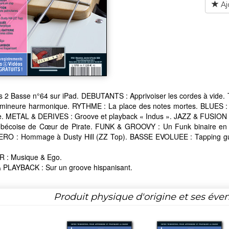
Aj
 2 Basse n°64 sur iPad. DEBUTANTS : Apprivoiser les cordes à vide. 
ineure harmonique. RYTHME : La place des notes mortes. BLUES : T
. METAL & DERIVES : Groove et playback « Indus ». JAZZ & FUSION
bécoise de Cœur de Pirate. FUNK & GROOVY : Un Funk binaire en sl
RO : Hommage à Dusty Hill (ZZ Top). BASSE EVOLUEE : Tapping gui
 : Musique & Ego.
 PLAYBACK : Sur un groove hispanisant.
Produit physique d'origine et ses éven