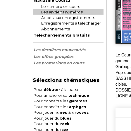
Magazine Cours2
Le numéro en cours
Les anciens numéros
Accès aux enregistrements
Enregistrements à télécharger
Abonnements
Téléchargements gratuits
Les dernières nouveautés
Le Cours
Les offres groupées
gamme m
Les promotions en cours
Garbage
Pop qué
BASS HE
Sélections thématiques
cibles.
DOSSIER
Pour
débuter
à la basse
LIGNE &
Pour améliorer sa
technique
Pour connaître les
gammes
Pour connaître les
arpèges
Pour jouer
lignes
&
grooves
Pour jouer du
blues
Pour jouer du
rock
Pour jouer du
jazz