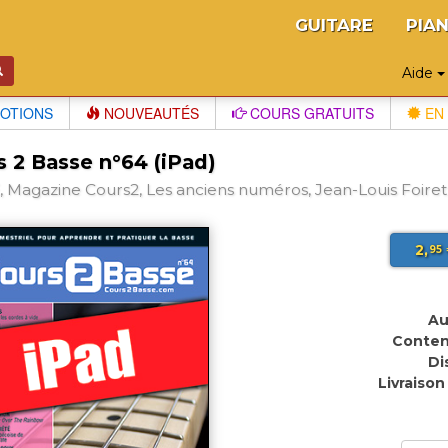
GUITARE
PIA
Aide
OTIONS
NOUVEAUTÉS
COURS GRATUITS
EN 
s 2 Basse n°64 (iPad)
 Magazine Cours2, Les anciens numéros, Jean-Louis Foiret
2,
95
Au
Conten
Di
Livraison 