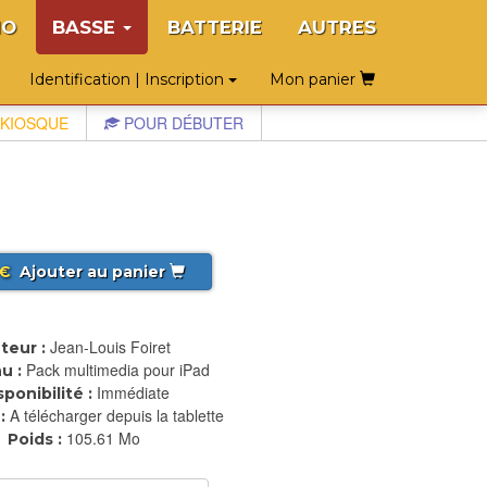
NO
BASSE
BATTERIE
AUTRES
Identification | Inscription
Mon panier
KIOSQUE
POUR DÉBUTER
€
Ajouter au panier
Jean-Louis Foiret
teur :
Pack multimedia pour iPad
u :
Immédiate
sponibilité :
A télécharger depuis la tablette
:
105.61 Mo
Poids :