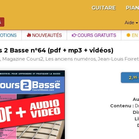
GUITARE
PIA
Aide
OTIONS
NOUVEAUTÉS
COURS GRATUITS
EN 
s 2 Basse n°64 (pdf + mp3 + vidéos)
 Magazine Cours2, Les anciens numéros, Jean-Louis Foiret
2,
95
Au
D
Contenu :
Di
L