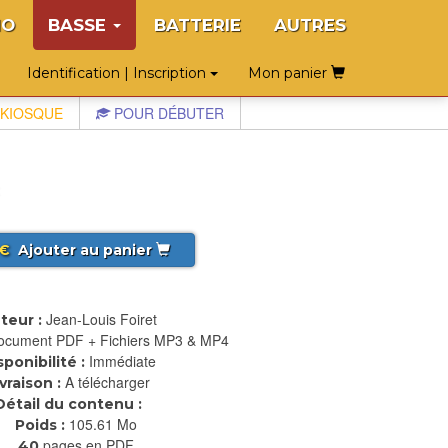
NO
BASSE
BATTERIE
AUTRES
Identification | Inscription
Mon panier
KIOSQUE
POUR DÉBUTER
€
Ajouter au panier
Jean-Louis Foiret
teur :
ocument PDF + Fichiers MP3 & MP4
Immédiate
sponibilité :
A télécharger
ivraison :
Détail du contenu :
105.61 Mo
Poids :
pages en PDF
40