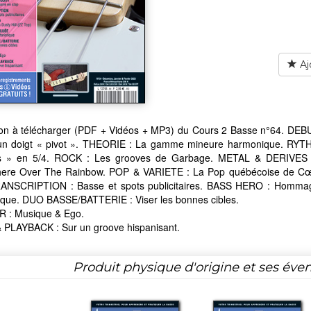
Aj
ion à télécharger (PDF + Vidéos + MP3) du Cours 2 Basse n°64. DEB
r un doigt « pivot ». THEORIE : La gamme mineure harmonique. RYTH
 » en 5/4. ROCK : Les grooves de Garbage. METAL & DERIVES :
re Over The Rainbow. POP & VARIETE : La Pop québécoise de Cœu
RANSCRIPTION : Basse et spots publicitaires. BASS HERO : Homma
tique. DUO BASSE/BATTERIE : Viser les bonnes cibles.
 : Musique & Ego.
 PLAYBACK : Sur un groove hispanisant.
Produit physique d'origine et ses éven