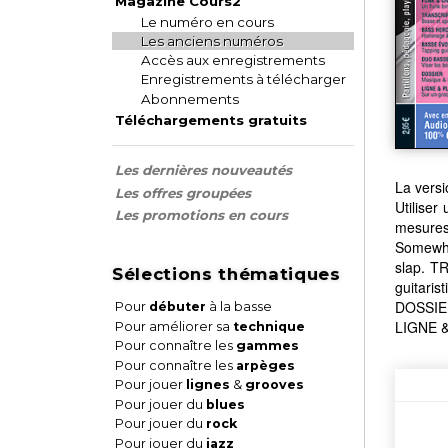
Magazine Cours2
Le numéro en cours
Les anciens numéros
Accès aux enregistrements
Enregistrements à télécharger
Abonnements
Téléchargements gratuits
Les dernières nouveautés
La vers
Les offres groupées
Utilise
Les promotions en cours
mesures
Somewhe
slap. T
Sélections thématiques
guitaris
DOSSIER
Pour
débuter
à la basse
LIGNE &
Pour améliorer sa
technique
Pour connaître les
gammes
Pour connaître les
arpèges
Pour jouer
lignes
&
grooves
Pour jouer du
blues
Pour jouer du
rock
Pour jouer du
jazz