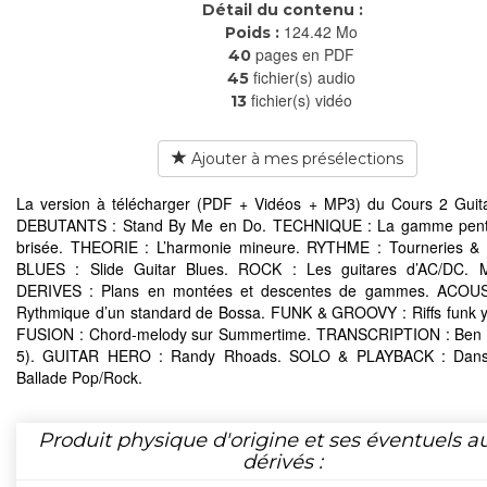
Détail du contenu :
124.42 Mo
Poids :
pages en PDF
40
fichier(s) audio
45
fichier(s) vidéo
13
Ajouter à mes présélections
La version à télécharger (PDF + Vidéos + MP3) du Cours 2 Guit
DEBUTANTS : Stand By Me en Do. TECHNIQUE : La gamme pent
brisée. THEORIE : L’harmonie mineure. RYTHME : Tourneries & 
BLUES : Slide Guitar Blues. ROCK : Les guitares d’AC/DC.
DERIVES : Plans en montées et descentes de gammes. ACOU
Rythmique d’un standard de Bossa. FUNK & GROOVY : Riffs funk 
FUSION : Chord-melody sur Summertime. TRANSCRIPTION : Ben 
5). GUITAR HERO : Randy Rhoads. SOLO & PLAYBACK : Dans 
Ballade Pop/Rock.
Produit physique d'origine et ses éventuels a
dérivés :