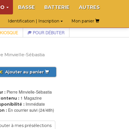
NO
BASSE
BATTERIE
AUTRES
Identification | Inscription
Mon panier
KIOSQUE
POUR DÉBUTER
e Minvielle-Sébastia
€
Ajouter au panier
Pierre Minvielle-Sébastia
r :
1 Magazine
ontenu :
Immédiate
sponibilité :
En courrier suivi (24/48h)
on :
outer à mes présélections