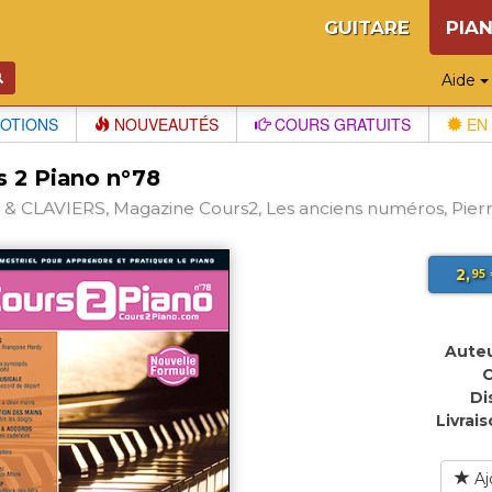
GUITARE
PIA
Aide
OTIONS
NOUVEAUTÉS
COURS GRATUITS
EN 
s 2 Piano n°78
& CLAVIERS, Magazine Cours2, Les anciens numéros, Pierr
2,
95
Auteu
C
Di
Livrais
Aj