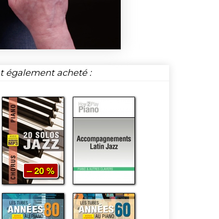
nt également acheté :
– 20 %