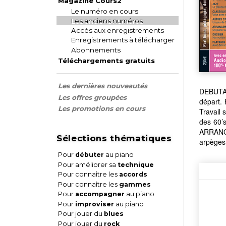
Magazine Cours2
Le numéro en cours
Les anciens numéros
Accès aux enregistrements
Enregistrements à télécharger
Abonnements
Téléchargements gratuits
Les dernières nouveautés
DEBUTAN
Les offres groupées
départ.
Les promotions en cours
Travail
des 60’
ARRANG
Sélections thématiques
arpèges 
Pour
débuter
au piano
Pour améliorer sa
technique
Pour connaître les
accords
Pour connaître les
gammes
Pour
accompagner
au piano
Pour
improviser
au piano
Pour jouer du
blues
Pour jouer du
rock