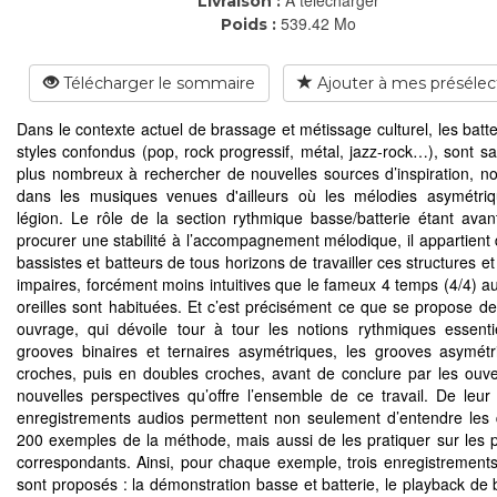
Livraison :
539.42 Mo
Poids :
Télécharger le sommaire
Ajouter à mes présélec
Dans le contexte actuel de brassage et métissage culturel, les batte
styles confondus (pop, rock progressif, métal, jazz-rock…), sont s
plus nombreux à rechercher de nouvelles sources d’inspiration, 
dans les musiques venues d'ailleurs où les mélodies asymétri
légion. Le rôle de la section rythmique basse/batterie étant avan
procurer une stabilité à l’accompagnement mélodique, il appartient
bassistes et batteurs de tous horizons de travailler ces structures 
impaires, forcément moins intuitives que le fameux 4 temps (4/4) a
oreilles sont habituées. Et c’est précisément ce que se propose de 
ouvrage, qui dévoile tour à tour les notions rythmiques essentie
grooves binaires et ternaires asymétriques, les grooves asymét
croches, puis en doubles croches, avant de conclure par les ouve
nouvelles perspectives qu’offre l’ensemble de ce travail. De leur 
enregistrements audios permettent non seulement d’entendre les
200 exemples de la méthode, mais aussi de les pratiquer sur les 
correspondants. Ainsi, pour chaque exemple, trois enregistrements 
sont proposés : la démonstration basse et batterie, le playback de b