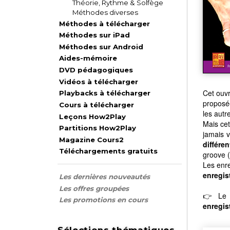
Théorie, Rythme & Solfège
Méthodes diverses
Méthodes à télécharger
Méthodes sur iPad
Méthodes sur Android
Aides-mémoire
DVD pédagogiques
Vidéos à télécharger
Cet ouv
Playbacks à télécharger
proposé
Cours à télécharger
les autre
Leçons How2Play
Mais cet
Partitions How2Play
jamais 
Magazine Cours2
différen
Téléchargements gratuits
groove (
Les enre
enregis
Les dernières nouveautés
Les offres groupées
👉 Le l
Les promotions en cours
enregis
Sélections thématiques