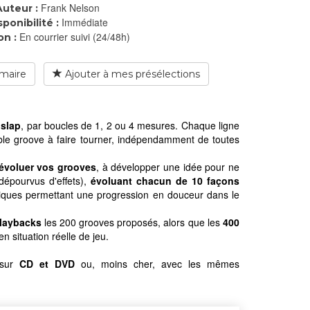
Frank Nelson
Auteur :
Immédiate
sponibilité :
En courrier suivi (24/48h)
on :
maire
Ajouter à mes présélections
 slap
, par boucles de 1, 2 ou 4 mesures. Chaque ligne
le groove à faire tourner, indépendamment de toutes
 évoluer vos grooves
, à développer une idée pour ne
dépourvus d'effets),
évoluant chacun de 10 façons
hniques permettant une progression en douceur dans le
playbacks
les 200 grooves proposés, alors que les
400
n situation réelle de jeu.
 sur
CD et DVD
ou, moins cher, avec les mêmes