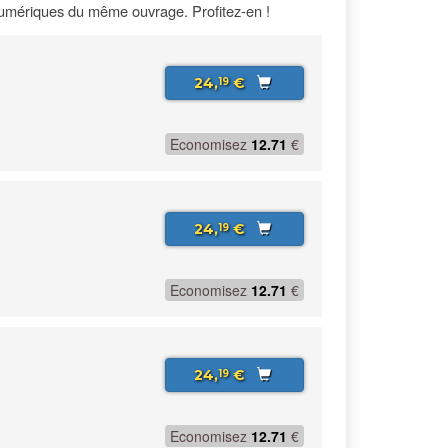
numériques du même ouvrage. Profitez-en !
24,
€
19
Economisez
12.71
€
24,
€
19
Economisez
12.71
€
24,
€
19
Economisez
12.71
€