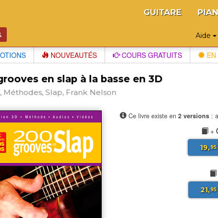
GUITARE
PIA
Aide
OTIONS
NOUVEAUTÉS
COURS GRATUITS
EN 
grooves en slap à la basse en 3D
 Méthodes, Slap, Frank Nelson
Ce livre existe en
2 versions
: a
+
19,
95
21,
95