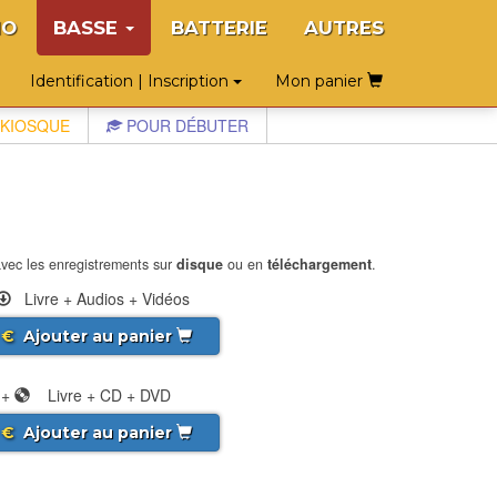
NO
BASSE
BATTERIE
AUTRES
Identification | Inscription
Mon panier
KIOSQUE
POUR DÉBUTER
vec les enregistrements sur
disque
ou en
téléchargement
.
Livre + Audios + Vidéos
€
Ajouter au panier
+
Livre + CD + DVD
€
Ajouter au panier