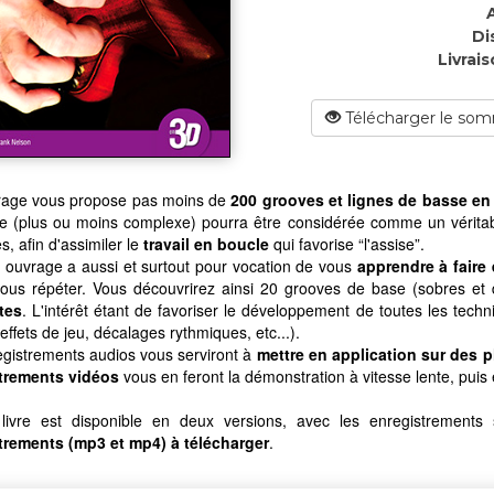
Di
Livrais
Télécharger le som
rage vous propose pas moins de
200 grooves et lignes de basse en
e (plus ou moins complexe) pourra être considérée comme un véritab
s, afin d'assimiler le
travail en boucle
qui favorise “l'assise”.
 ouvrage a aussi et surtout pour vocation de vous
apprendre à faire
vous répéter. Vous découvrirez ainsi 20 grooves de base (sobres et 
tes
. L'intérêt étant de favoriser le développement de toutes les tec
effets de jeu, décalages rythmiques, etc...).
gistrements audios vous serviront à
mettre en application sur des 
trements vidéos
vous en feront la démonstration à vitesse lente, puis e
ivre est disponible en deux versions, avec les enregistrements
trements (mp3 et mp4) à télécharger
.