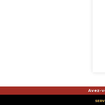
Avez-v
SERV