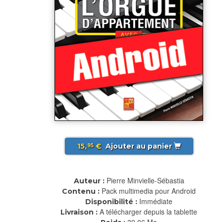
15,
€
Ajouter au panier
95
Pierre Minvielle-Sébastia
Auteur :
Pack multimedia pour Android
Contenu :
Immédiate
Disponibilité :
A télécharger depuis la tablette
Livraison :
39.06 Mo