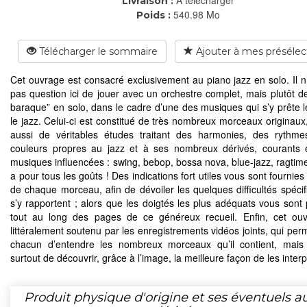
Livraison :
540.98 Mo
Poids :
Télécharger le sommaire
Ajouter à mes présélec
Cet ouvrage est consacré exclusivement au piano jazz en solo. Il n
pas question ici de jouer avec un orchestre complet, mais plutôt de 
baraque” en solo, dans le cadre d’une des musiques qui s’y prête l
le jazz. Celui-ci est constitué de très nombreux morceaux originaux,
aussi de véritables études traitant des harmonies, des rythm
couleurs propres au jazz et à ses nombreux dérivés, courants 
musiques influencées : swing, bebop, bossa nova, blue-jazz, ragtime.
a pour tous les goûts ! Des indications fort utiles vous sont fournie
de chaque morceau, afin de dévoiler les quelques difficultés spécif
s’y rapportent ; alors que les doigtés les plus adéquats vous sont
tout au long des pages de ce généreux recueil. Enfin, cet ou
littéralement soutenu par les enregistrements vidéos joints, qui per
chacun d’entendre les nombreux morceaux qu’il contient, mais
surtout de découvrir, grâce à l’image, la meilleure façon de les interp
Produit physique d'origine et ses éventuels a