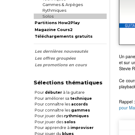
Gammes & Arpèges
Rythmiques
Solos
Partitions How2Play
Magazine Cours2
Téléchargements gratuits
Les dernières nouveautés
Un panel
Les offres groupées
et sur u
Les promotions en cours
Stevie R
Ce cour
Sélections thématiques
playback
Pour
débuter
à la guitare
Pour améliorer sa
technique
Rappel :
Pour connaître les
accords
pour Ma
Pour connaître les
gammes
Pour jouer des
rythmiques
Pour jouer des
solos
Pour apprendre à
improviser
Pour jouer du
blues