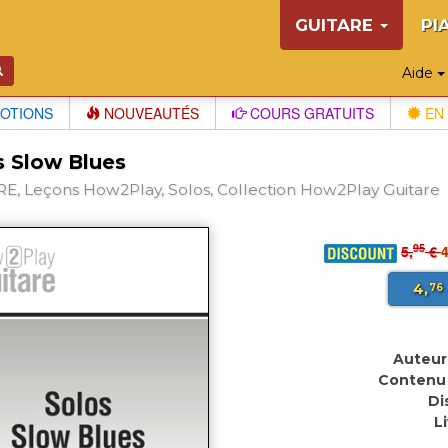
GUITARE
PI
Aide
OTIONS
NOUVEAUTÉS
COURS GRATUITS
EN 
s Slow Blues
E, Leçons How2Play, Solos, Collection How2Play Guitare
95
5,
€
4
4,
76
Auteur 
Contenu 
Di
L