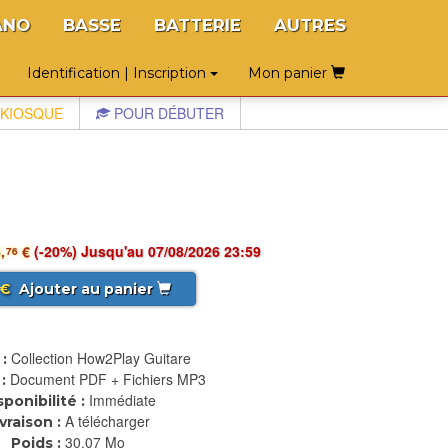
ANO
BASSE
BATTERIE
AUTRES
Identification | Inscription
Mon panier
KIOSQUE
POUR DÉBUTER
,
€
(-20%) Jusqu'au 07/08/2026 23:59
76
€
Ajouter au panier
Collection How2Play Guitare
:
Document PDF + Fichiers MP3
:
Immédiate
sponibilité :
A télécharger
ivraison :
30.07 Mo
Poids :