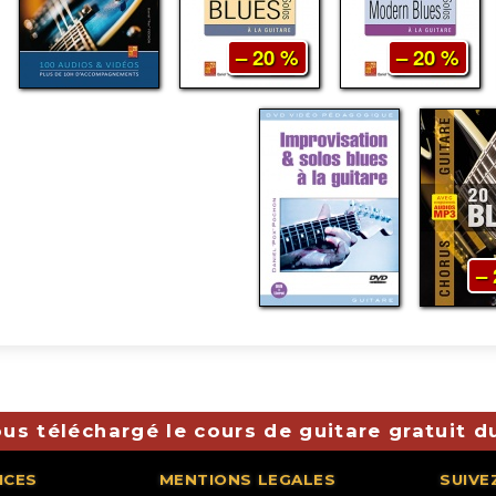
– 20 %
– 20 %
–
us téléchargé le cours de guitare gratuit d
ICES
MENTIONS LEGALES
SUIVE