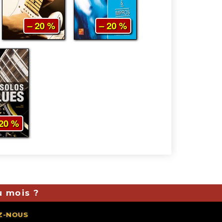
– 20 %
– 20 %
 20 %
u mois ?
Z-NOUS