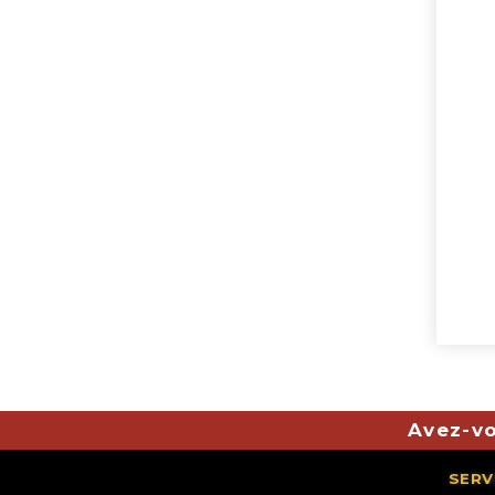
Avez-vo
SERV