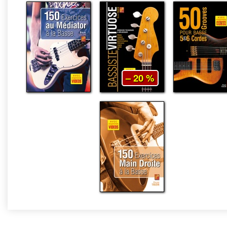
– 20 %