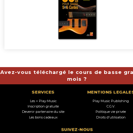
Avez-vous téléchargé le cours de basse gra
mois ?
SERVICES
MENTIONS LEGALE
Les + Play-Music
Play Music Publishing
Inscription gratuite
C.G.V.
Devenir partenaire du site
Politique vie privée
Les bons cadeaux
Droits d'utilisation
SUIVEZ-NOUS