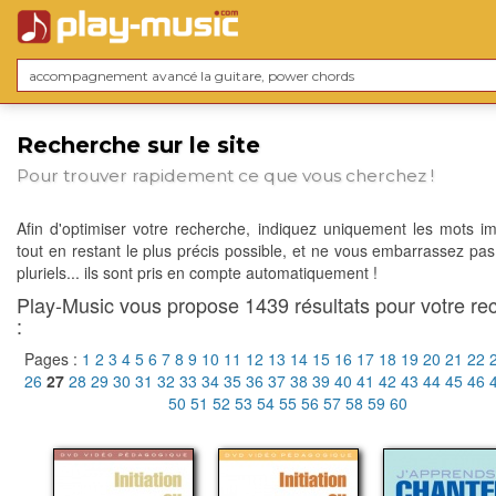
Recherche sur le site
Pour trouver rapidement ce que vous cherchez !
Afin d'optimiser votre recherche, indiquez uniquement les mots im
tout en restant le plus précis possible, et ne vous embarrassez pas
pluriels... ils sont pris en compte automatiquement !
Play-Music vous propose 1439 résultats pour votre re
:
Pages :
1
2
3
4
5
6
7
8
9
10
11
12
13
14
15
16
17
18
19
20
21
22
26
27
28
29
30
31
32
33
34
35
36
37
38
39
40
41
42
43
44
45
46
50
51
52
53
54
55
56
57
58
59
60