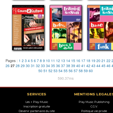
Pages :
1
2
3
4
5
6
7
8
9
10
11
12
13
14
15
16
17
18
19
20
21
22
26
27
28
29
30
31
32
33
34
35
36
37
38
39
40
41
42
43
44
45
46
50
51
52
53
54
55
56
57
58
59
60
590.37ms
SERVICES
MENTIONS LEGALE
Les + Play-Music
Play Music Publishing
Inscription gratuite
C.G.V.
Devenir partenaire du site
Politique vie privée