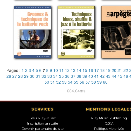
Pages :
1
2
3
4
5
6
7
8
9
10
11
12
13
14
15
16
17
18
19
20
21
22
26
27
28
29
30
31
32
33
34
35
36
37
38
39
40
41
42
43
44
45
46
50
51
52
53
54
55
56
57
58
59
60
664.64ms
SERVICES
MENTIONS LEGALE
Les + Play-Music
Play Music Publishing
Inscription gratuite
C.G.V.
Devenir partenaire du site
Politique vie privée