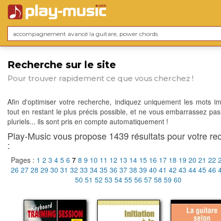
Recherche sur le site
Pour trouver rapidement ce que vous cherchez !
Afin d'optimiser votre recherche, indiquez uniquement les mots im
tout en restant le plus précis possible, et ne vous embarrassez pas
pluriels... ils sont pris en compte automatiquement !
Play-Music vous propose 1439 résultats pour votre re
:
Pages :
1
2
3
4
5
6
7
8
9
10
11
12
13
14
15
16
17
18
19
20
21
22
26
27
28
29
30
31
32
33
34
35
36
37
38
39
40
41
42
43
44
45
46
50
51
52
53
54
55
56
57
58
59
60