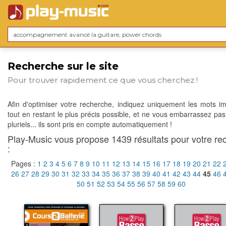
Recherche sur le site
Pour trouver rapidement ce que vous cherchez !
Afin d'optimiser votre recherche, indiquez uniquement les mots im
tout en restant le plus précis possible, et ne vous embarrassez pas
pluriels... ils sont pris en compte automatiquement !
Play-Music vous propose 1439 résultats pour votre re
:
Pages :
1
2
3
4
5
6
7
8
9
10
11
12
13
14
15
16
17
18
19
20
21
22
26
27
28
29
30
31
32
33
34
35
36
37
38
39
40
41
42
43
44
45
46
50
51
52
53
54
55
56
57
58
59
60