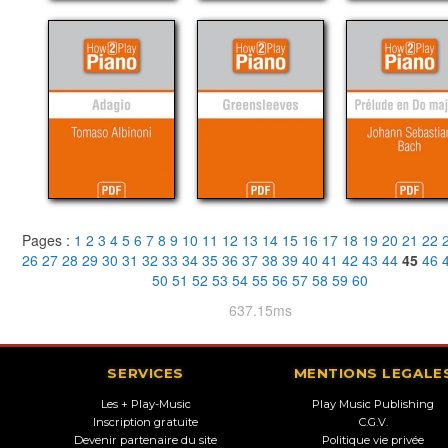
Pages :
1
2
3
4
5
6
7
8
9
10
11
12
13
14
15
16
17
18
19
20
21
22
26
27
28
29
30
31
32
33
34
35
36
37
38
39
40
41
42
43
44
45
46
50
51
52
53
54
55
56
57
58
59
60
637.15ms
SERVICES
MENTIONS LEGALE
Les + Play-Music
Play Music Publishing
Inscription gratuite
C.G.V.
Devenir partenaire du site
Politique vie privée