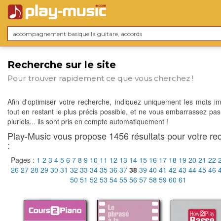
Recherche sur le site
Pour trouver rapidement ce que vous cherchez !
Afin d'optimiser votre recherche, indiquez uniquement les mots im
tout en restant le plus précis possible, et ne vous embarrassez pas
pluriels... ils sont pris en compte automatiquement !
Play-Music vous propose 1456 résultats pour votre re
:
Pages :
1
2
3
4
5
6
7
8
9
10
11
12
13
14
15
16
17
18
19
20
21
22
26
27
28
29
30
31
32
33
34
35
36
37
38
39
40
41
42
43
44
45
46
50
51
52
53
54
55
56
57
58
59
60
61