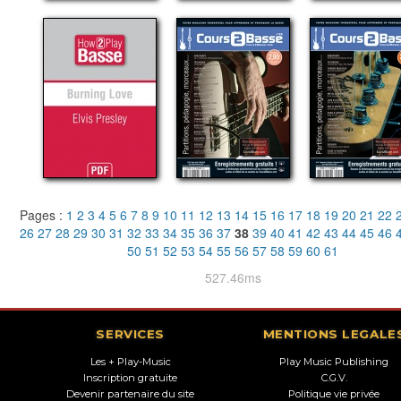
Pages :
1
2
3
4
5
6
7
8
9
10
11
12
13
14
15
16
17
18
19
20
21
22
26
27
28
29
30
31
32
33
34
35
36
37
38
39
40
41
42
43
44
45
46
50
51
52
53
54
55
56
57
58
59
60
61
527.46ms
SERVICES
MENTIONS LEGALE
Les + Play-Music
Play Music Publishing
Inscription gratuite
C.G.V.
Devenir partenaire du site
Politique vie privée