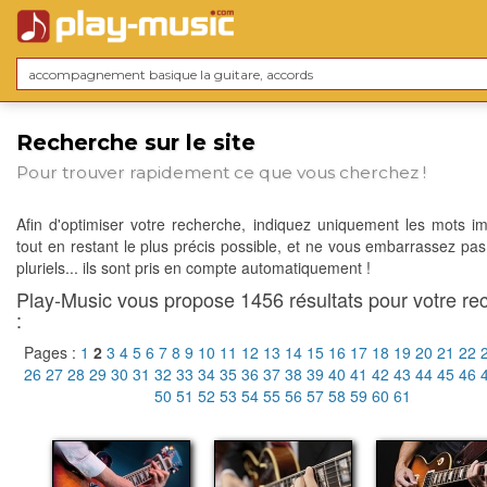
Recherche sur le site
Pour trouver rapidement ce que vous cherchez !
Afin d'optimiser votre recherche, indiquez uniquement les mots im
tout en restant le plus précis possible, et ne vous embarrassez pas
pluriels... ils sont pris en compte automatiquement !
Play-Music vous propose 1456 résultats pour votre re
:
Pages :
1
2
3
4
5
6
7
8
9
10
11
12
13
14
15
16
17
18
19
20
21
22
26
27
28
29
30
31
32
33
34
35
36
37
38
39
40
41
42
43
44
45
46
50
51
52
53
54
55
56
57
58
59
60
61