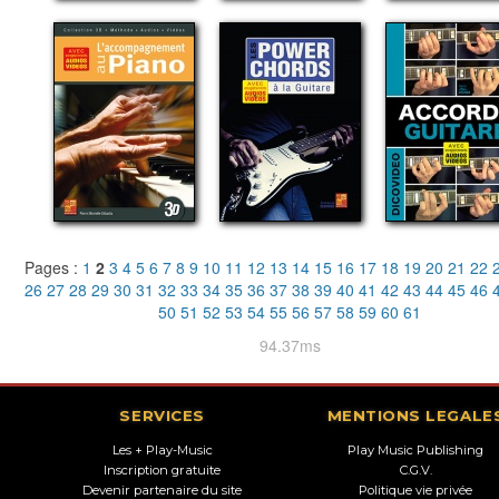
Pages :
1
2
3
4
5
6
7
8
9
10
11
12
13
14
15
16
17
18
19
20
21
22
26
27
28
29
30
31
32
33
34
35
36
37
38
39
40
41
42
43
44
45
46
50
51
52
53
54
55
56
57
58
59
60
61
94.37ms
SERVICES
MENTIONS LEGALE
Les + Play-Music
Play Music Publishing
Inscription gratuite
C.G.V.
Devenir partenaire du site
Politique vie privée