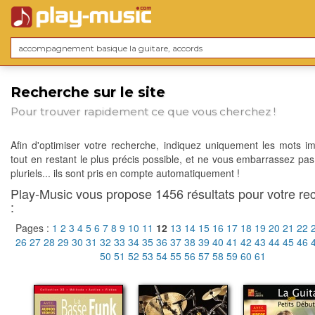
Recherche sur le site
Pour trouver rapidement ce que vous cherchez !
Afin d'optimiser votre recherche, indiquez uniquement les mots im
tout en restant le plus précis possible, et ne vous embarrassez pas
pluriels... ils sont pris en compte automatiquement !
Play-Music vous propose 1456 résultats pour votre re
:
Pages :
1
2
3
4
5
6
7
8
9
10
11
12
13
14
15
16
17
18
19
20
21
22
26
27
28
29
30
31
32
33
34
35
36
37
38
39
40
41
42
43
44
45
46
50
51
52
53
54
55
56
57
58
59
60
61