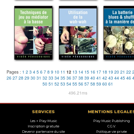
Pages :
1
2
3
4
5
6
7
8
9
10
11
12
13
14
15
16
17
18
19
20
21
22
26
27
28
29
30
31
32
33
34
35
36
37
38
39
40
41
42
43
44
45
46
50
51
52
53
54
55
56
57
58
59
60
61
496.21ms
SERVICES
MENTIONS LEGALE
Les + Play-Music
Play Music Publishing
Inscription gratuite
C.G.V.
Devenir partenaire du site
Politique vie privée