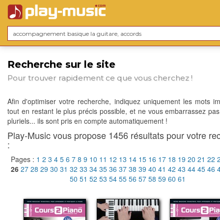
Recherche sur le site
Pour trouver rapidement ce que vous cherchez !
Afin d'optimiser votre recherche, indiquez uniquement les mots im
tout en restant le plus précis possible, et ne vous embarrassez pas
pluriels... ils sont pris en compte automatiquement !
Play-Music vous propose 1456 résultats pour votre re
:
Pages :
1
2
3
4
5
6
7
8
9
10
11
12
13
14
15
16
17
18
19
20
21
22
26
27
28
29
30
31
32
33
34
35
36
37
38
39
40
41
42
43
44
45
46
50
51
52
53
54
55
56
57
58
59
60
61