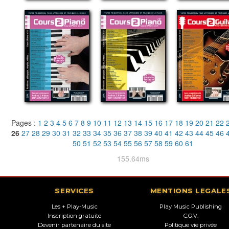
Pages :
1
2
3
4
5
6
7
8
9
10
11
12
13
14
15
16
17
18
19
20
21
22
26
27
28
29
30
31
32
33
34
35
36
37
38
39
40
41
42
43
44
45
46
50
51
52
53
54
55
56
57
58
59
60
61
155.64ms
SERVICES
MENTIONS LEGALE
Les + Play-Music
Play Music Publishing
Inscription gratuite
C.G.V.
Devenir partenaire du site
Politique vie privée