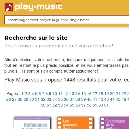
Recherche sur le site
Pour trouver rapidement ce que vous cherchez !
Afin d'optimiser votre recherche, indiquez uniquement les mots im
tout en restant le plus précis possible, et ne vous embarrassez pas
pluriels... ils sont pris en compte automatiquement !
Play-Music vous propose 1448 résultats pour votre re
:
Pages :
1
2
3
4
5
6
7
8
9
10
11
12
13
14
15
16
17
18
19
20
21
22
26
27
28
29
30
31
32
33
34
35
36
37
38
39
40
41
42
43
44
45
46
50
51
52
53
54
55
56
57
58
59
60
61