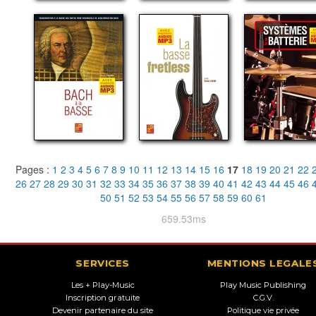
Pages :
1
2
3
4
5
6
7
8
9
10
11
12
13
14
15
16
17
18
19
20
21
22
26
27
28
29
30
31
32
33
34
35
36
37
38
39
40
41
42
43
44
45
46
50
51
52
53
54
55
56
57
58
59
60
61
659.53ms
SERVICES
MENTIONS LEGALE
Les + Play-Music
Play Music Publishing
Inscription gratuite
C.G.V.
Devenir partenaire du site
Politique vie privée