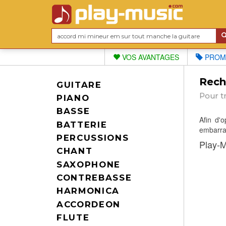
VOS AVANTAGES
PROM
Reche
GUITARE
Pour t
PIANO
BASSE
Afin d'
BATTERIE
embarras
PERCUSSIONS
Play-M
CHANT
SAXOPHONE
CONTREBASSE
HARMONICA
ACCORDEON
FLUTE