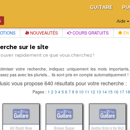
GUITARE
PI
Aide
OTIONS
NOUVEAUTÉS
COURS GRATUITS
EN 
rche sur le site
rouver rapidement ce que vous cherchez !
optimiser votre recherche, indiquez uniquement les mots importants,
sez pas avec les pluriels... ils sont pris en compte automatiquement !
usic vous propose 640 résultats pour votre recherche :
Pages :
1
2
3
4
5
6
7
8
9
10
11
12
13
14
15
16
17
1