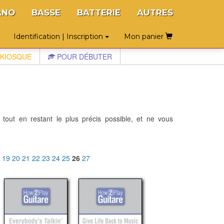
ANO
BASSE
BATTERIE
AUTRES
Identification | Inscription
Mon panier
KIOSQUE
POUR DÉBUTER
 tout en restant le plus précis possible, et ne vous
8
19
20
21
22
23
24
25
26
27