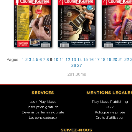
Pages :
1
2
3
4
5
6
7
8
9
10
11
12
13
14
15
16
17
18
19
20
21
22
26
27
281.30ms
SERVICES
MENTIONS LEGALE
Les + Play-Music
Play Music Publishing
Inscription gratuite
C.G.V.
Devenir partenaire du site
Politique vie privée
Les bons cadeaux
Droits d'utilisation
SUIVEZ-NOUS