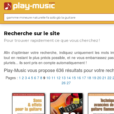
Recherche sur le site
Pour trouver rapidement ce que vous cherchez !
Afin d'optimiser votre recherche, indiquez uniquement les mots im
tout en restant le plus précis possible, et ne vous embarrassez pas
pluriels... ils sont pris en compte automatiquement !
Play-Music vous propose 636 résultats pour votre rech
Pages :
1
2
3
4
5
6
7
8
9
10
11
12
13
14
15
16
17
18
19
20
21
22
26
27