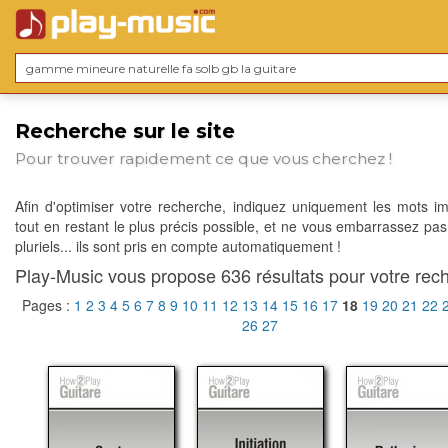
Recherche sur le site
Pour trouver rapidement ce que vous cherchez !
Afin d'optimiser votre recherche, indiquez uniquement les mots im
tout en restant le plus précis possible, et ne vous embarrassez pas
pluriels... ils sont pris en compte automatiquement !
Play-Music vous propose 636 résultats pour votre rech
Pages :
1
2
3
4
5
6
7
8
9
10
11
12
13
14
15
16
17
18
19
20
21
22
26
27