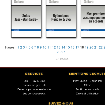
Pages :
1
2
3
4
5
6
7
8
9
10
11
12
13
14
15
16
17
18
19
20
21
22
26
27
375.85ms
SERVICES
MENTIONS LEGALE
Les + Play-Music
Play Music Publishing
Inscription gratuite
C.G.V.
Devenir partenaire du site
Politique vie privée
Les bons cadeaux
Droits d'utilisation
SUIVEZ-NOUS