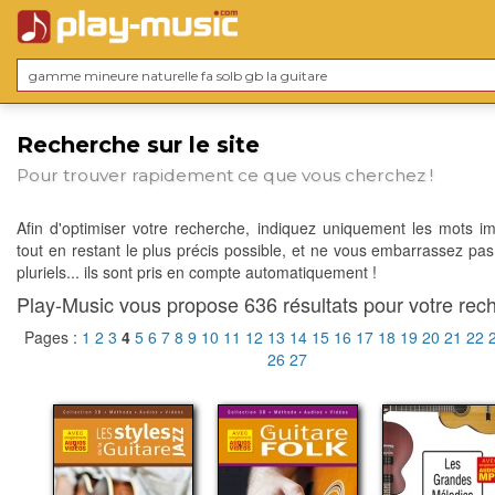
Recherche sur le site
Pour trouver rapidement ce que vous cherchez !
Afin d'optimiser votre recherche, indiquez uniquement les mots im
tout en restant le plus précis possible, et ne vous embarrassez pas
pluriels... ils sont pris en compte automatiquement !
Play-Music vous propose 636 résultats pour votre rech
Pages :
1
2
3
4
5
6
7
8
9
10
11
12
13
14
15
16
17
18
19
20
21
22
26
27