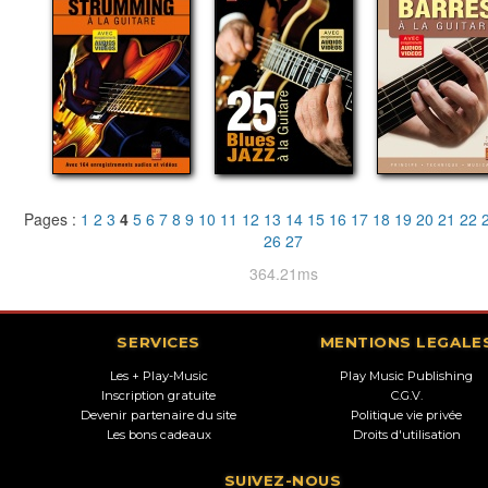
Pages :
1
2
3
4
5
6
7
8
9
10
11
12
13
14
15
16
17
18
19
20
21
22
26
27
364.21ms
SERVICES
MENTIONS LEGALE
Les + Play-Music
Play Music Publishing
Inscription gratuite
C.G.V.
Devenir partenaire du site
Politique vie privée
Les bons cadeaux
Droits d'utilisation
SUIVEZ-NOUS