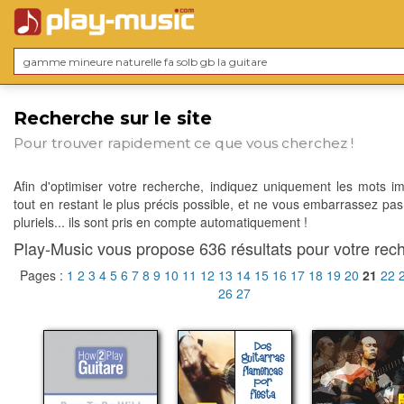
Recherche sur le site
Pour trouver rapidement ce que vous cherchez !
Afin d'optimiser votre recherche, indiquez uniquement les mots im
tout en restant le plus précis possible, et ne vous embarrassez pas
pluriels... ils sont pris en compte automatiquement !
Play-Music vous propose 636 résultats pour votre rech
Pages :
1
2
3
4
5
6
7
8
9
10
11
12
13
14
15
16
17
18
19
20
21
22
26
27