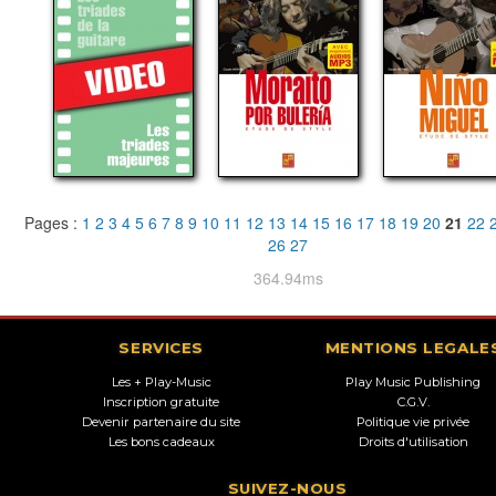
Pages :
1
2
3
4
5
6
7
8
9
10
11
12
13
14
15
16
17
18
19
20
21
22
26
27
364.94ms
SERVICES
MENTIONS LEGALE
Les + Play-Music
Play Music Publishing
Inscription gratuite
C.G.V.
Devenir partenaire du site
Politique vie privée
Les bons cadeaux
Droits d'utilisation
SUIVEZ-NOUS