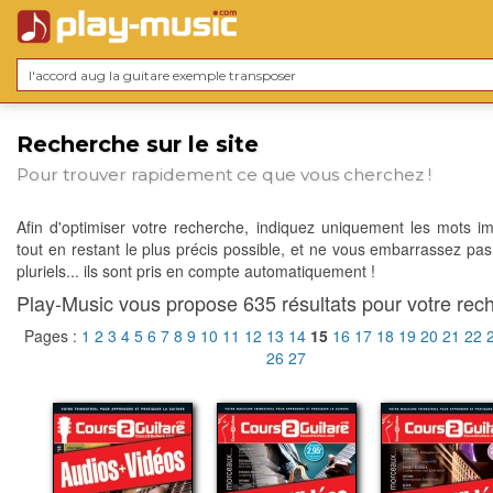
Recherche sur le site
Pour trouver rapidement ce que vous cherchez !
Afin d'optimiser votre recherche, indiquez uniquement les mots im
tout en restant le plus précis possible, et ne vous embarrassez pas
pluriels... ils sont pris en compte automatiquement !
Play-Music vous propose 635 résultats pour votre rech
Pages :
1
2
3
4
5
6
7
8
9
10
11
12
13
14
15
16
17
18
19
20
21
22
26
27