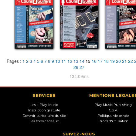
Pages :
1
2
3
4
5
6
7
8
9
10
11
12
13
14
15
16
17
18
19
20
21
22
26
27
134.09ms
SERVICES
MENTIONS LEGALE
Les + Play-Music
Play Music Publishing
Inscription gratuite
C.G.V.
Devenir partenaire du site
Politique vie privée
Les bons cadeaux
Droits d'utilisation
SUIVEZ-NOUS