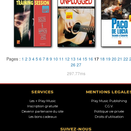
Pages :
1
2
3
4
5
6
7
8
9
10
11
12
13
14
15
16
17
18
19
20
21
22
26
27
297.77ms
SERVICES
MENTIONS LEGALE
Les + Play-Music
Play Music Publishing
Inscription gratuite
C.G.V.
Devenir partenaire du site
Politique vie privée
Les bons cadeaux
Droits d'utilisation
SUIVEZ-NOUS