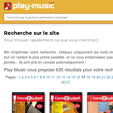
Recherche sur le site
Pour trouver rapidement ce que vous cherchez !
Afin d'optimiser votre recherche, indiquez uniquement les mots im
tout en restant le plus précis possible, et ne vous embarrassez pas
pluriels... ils sont pris en compte automatiquement !
Play-Music vous propose 635 résultats pour votre rech
Pages :
1
2
3
4
5
6
7
8
9
10
11
12
13
14
15
16
17
18
19
20
21
22
26
27