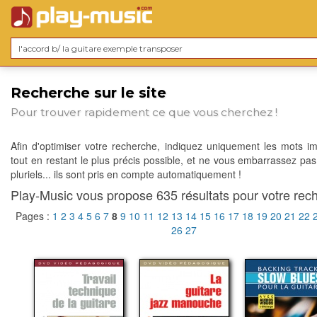
Recherche sur le site
Pour trouver rapidement ce que vous cherchez !
Afin d'optimiser votre recherche, indiquez uniquement les mots im
tout en restant le plus précis possible, et ne vous embarrassez pas
pluriels... ils sont pris en compte automatiquement !
Play-Music vous propose 635 résultats pour votre rech
Pages :
1
2
3
4
5
6
7
8
9
10
11
12
13
14
15
16
17
18
19
20
21
22
26
27