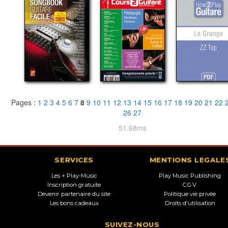
Pages :
1
2
3
4
5
6
7
8
9
10
11
12
13
14
15
16
17
18
19
20
21
22
26
27
51.68ms
SERVICES
MENTIONS LEGALE
Les + Play-Music
Play Music Publishing
Inscription gratuite
C.G.V.
Devenir partenaire du site
Politique vie privée
Les bons cadeaux
Droits d'utilisation
SUIVEZ-NOUS