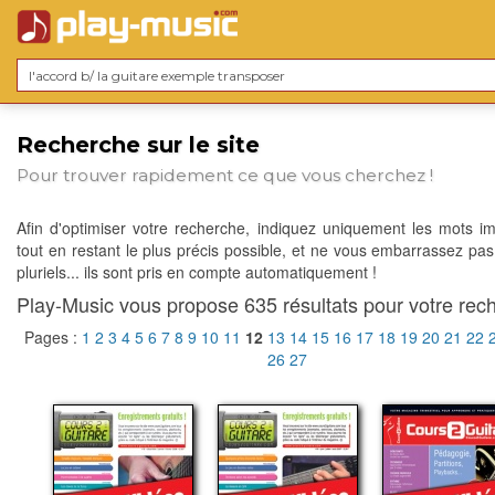
Recherche sur le site
Pour trouver rapidement ce que vous cherchez !
Afin d'optimiser votre recherche, indiquez uniquement les mots im
tout en restant le plus précis possible, et ne vous embarrassez pas
pluriels... ils sont pris en compte automatiquement !
Play-Music vous propose 635 résultats pour votre rech
Pages :
1
2
3
4
5
6
7
8
9
10
11
12
13
14
15
16
17
18
19
20
21
22
26
27