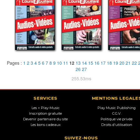
Pages :
1
2
3
4
5
6
7
8
9
10
11
12
13
14
15
16
17
18
19
20
21
22
26
27
255.53ms
SERVICES
MENTIONS LEGALE
Les + Play-Music
Play Music Publishing
Inscription gratuite
C.G.V.
Devenir partenaire du site
Politique vie privée
Les bons cadeaux
Droits d'utilisation
SUIVEZ-NOUS