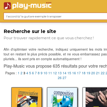
Recherche sur le site
Pour trouver rapidement ce que vous cherchez !
Afin d'optimiser votre recherche, indiquez uniquement les mots im
tout en restant le plus précis possible, et ne vous embarrassez pas
pluriels... ils sont pris en compte automatiquement !
Play-Music vous propose 635 résultats pour votre rech
Pages :
1
2
3
4
5
6
7
8
9
10
11
12
13
14
15
16
17
18
19
20
21
22
26
27