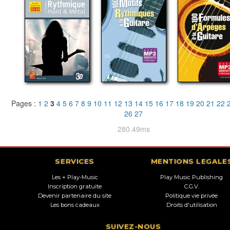
Pages :
1
2
3
4
5
6
7
8
9
10
11
12
13
14
15
16
17
18
19
20
21
22
26
27
280.49ms
SERVICES
MENTIONS LEGALE
Les + Play-Music
Play Music Publishing
Inscription gratuite
C.G.V.
Devenir partenaire du site
Politique vie privée
Les bons cadeaux
Droits d'utilisation
SUIVEZ-NOUS