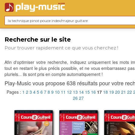
Recherche sur le site
Pour trouver rapidement ce que vous cherchez !
Afin d'optimiser votre recherche, indiquez uniquement les mots im
tout en restant le plus précis possible, et ne vous embarrassez pas
pluriels... ils sont pris en compte automatiquement !
Play-Music vous propose 638 résultats pour votre rech
Pages :
1
2
3
4
5
6
7
8
9
10
11
12
13
14
15
16
17
18
19
20
21
22
26
27