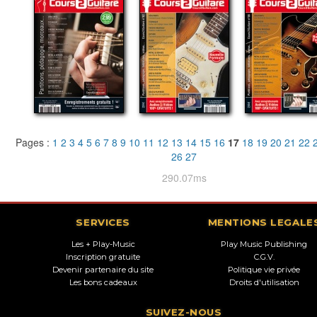
Pages :
1
2
3
4
5
6
7
8
9
10
11
12
13
14
15
16
17
18
19
20
21
22
26
27
290.07ms
SERVICES
MENTIONS LEGALE
Les + Play-Music
Play Music Publishing
Inscription gratuite
C.G.V.
Devenir partenaire du site
Politique vie privée
Les bons cadeaux
Droits d'utilisation
SUIVEZ-NOUS