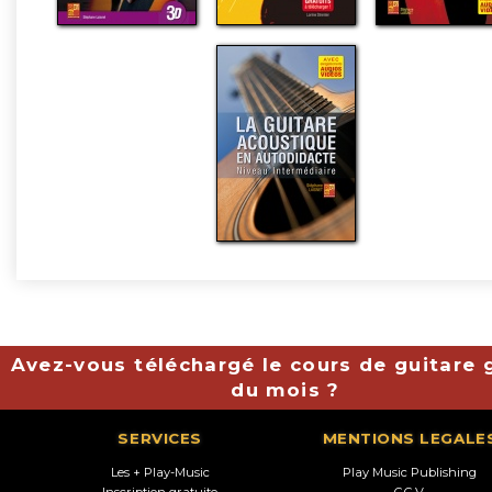
Avez-vous téléchargé le cours de guitare g
du mois ?
SERVICES
MENTIONS LEGALE
Les + Play-Music
Play Music Publishing
Inscription gratuite
C.G.V.