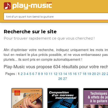
Recherche sur le site
Pour trouver rapidement ce que vous cherchez !
Afin d'optimiser votre recherche, indiquez uniquement les mots im
tout en restant le plus précis possible, et ne vous embarrassez pas
pluriels... ils sont pris en compte automatiquement !
Play-Music vous propose 634 résultats pour votre rech
Pages :
1
2
3
4
5
6
7
8
9
10
11
12
13
14
15
16
17
18
19
20
21
22
26
27