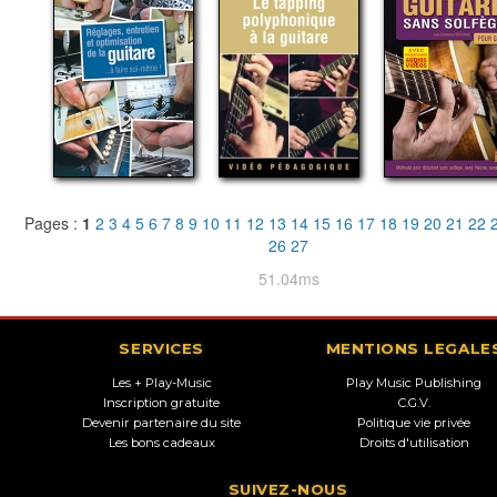
Pages :
1
2
3
4
5
6
7
8
9
10
11
12
13
14
15
16
17
18
19
20
21
22
26
27
51.04ms
SERVICES
MENTIONS LEGALE
Les + Play-Music
Play Music Publishing
Inscription gratuite
C.G.V.
Devenir partenaire du site
Politique vie privée
Les bons cadeaux
Droits d'utilisation
SUIVEZ-NOUS