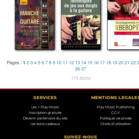
Pages :
1
2
3
4
5
6
7
8
9
10
11
12
13
14
15
16
17
18
19
20
21
22
26
27
173.82ms
SERVICES
MENTIONS LEGALE
Les + Play-Music
Play Music Publishing
Inscription gratuite
C.G.V.
Devenir partenaire du site
Politique vie privée
Les bons cadeaux
Droits d'utilisation
SUIVEZ-NOUS