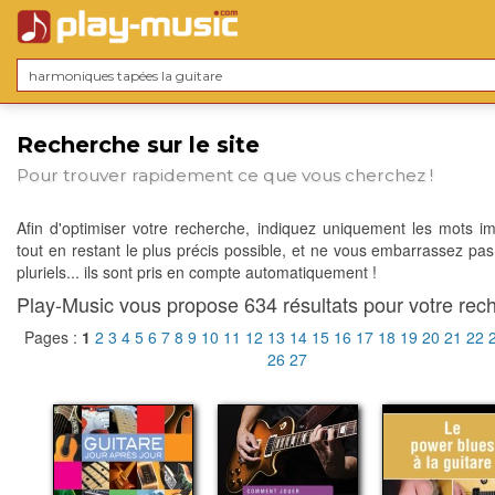
Recherche sur le site
Pour trouver rapidement ce que vous cherchez !
Afin d'optimiser votre recherche, indiquez uniquement les mots im
tout en restant le plus précis possible, et ne vous embarrassez pas
pluriels... ils sont pris en compte automatiquement !
Play-Music vous propose 634 résultats pour votre rech
Pages :
1
2
3
4
5
6
7
8
9
10
11
12
13
14
15
16
17
18
19
20
21
22
26
27