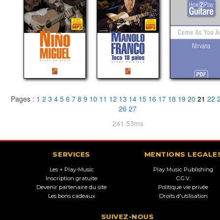
Pages :
1
2
3
4
5
6
7
8
9
10
11
12
13
14
15
16
17
18
19
20
21
22
26
27
241.53ms
SERVICES
MENTIONS LEGALE
Les + Play-Music
Play Music Publishing
Inscription gratuite
C.G.V.
Devenir partenaire du site
Politique vie privée
Les bons cadeaux
Droits d'utilisation
SUIVEZ-NOUS