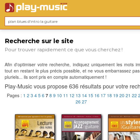
Recherche sur le site
Pour trouver rapidement ce que vous cherchez !
Afin d'optimiser votre recherche, indiquez uniquement les mots im
tout en restant le plus précis possible, et ne vous embarrassez pas
pluriels... ils sont pris en compte automatiquement !
Play-Music vous propose 636 résultats pour votre rech
Pages :
1
2
3
4
5
6
7
8
9
10
11
12
13
14
15
16
17
18
19
20
21
22
26
27