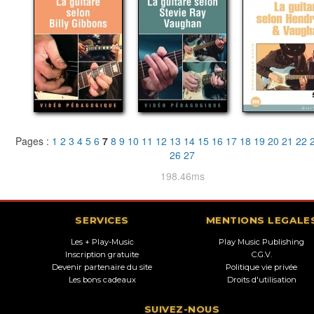
Pages :
1
2
3
4
5
6
7
8
9
10
11
12
13
14
15
16
17
18
19
20
21
22
26
27
198.46ms
SERVICES
MENTIONS LEGALE
Les + Play-Music
Play Music Publishing
Inscription gratuite
C.G.V.
Devenir partenaire du site
Politique vie privée
Les bons cadeaux
Droits d'utilisation
SUIVEZ-NOUS