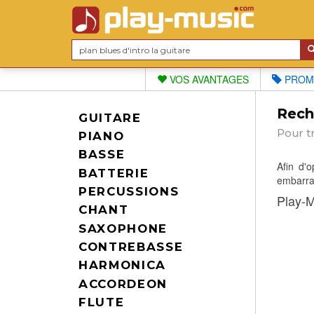
VOS AVANTAGES
PROM
Reche
GUITARE
Pour t
PIANO
BASSE
Afin d'
BATTERIE
embarras
PERCUSSIONS
Play-M
CHANT
SAXOPHONE
CONTREBASSE
HARMONICA
ACCORDEON
FLUTE