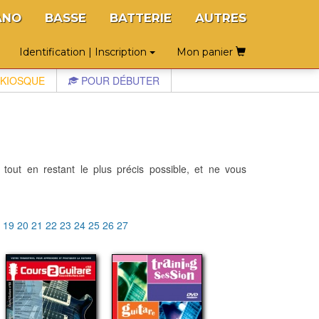
ANO
BASSE
BATTERIE
AUTRES
Identification | Inscription
Mon panier
KIOSQUE
POUR DÉBUTER
 tout en restant le plus précis possible, et ne vous
8
19
20
21
22
23
24
25
26
27