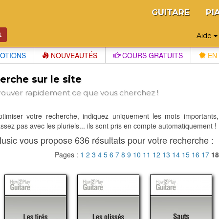
GUITARE
PI
Aide
OTIONS
NOUVEAUTÉS
COURS GRATUITS
EN 
rche sur le site
rouver rapidement ce que vous cherchez !
optimiser votre recherche, indiquez uniquement les mots importants,
sez pas avec les pluriels... ils sont pris en compte automatiquement !
usic vous propose 636 résultats pour votre recherche :
Pages :
1
2
3
4
5
6
7
8
9
10
11
12
13
14
15
16
17
1