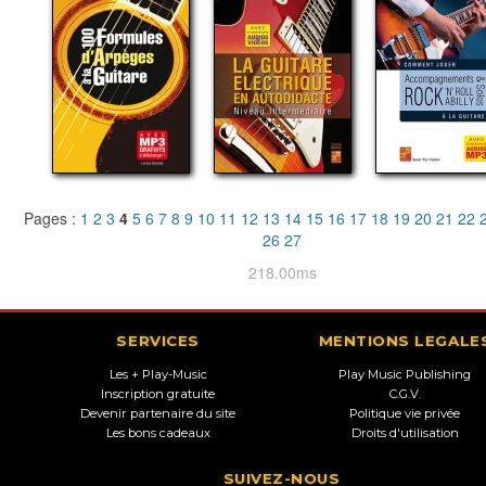
Pages :
1
2
3
4
5
6
7
8
9
10
11
12
13
14
15
16
17
18
19
20
21
22
26
27
218.00ms
SERVICES
MENTIONS LEGALE
Les + Play-Music
Play Music Publishing
Inscription gratuite
C.G.V.
Devenir partenaire du site
Politique vie privée
Les bons cadeaux
Droits d'utilisation
SUIVEZ-NOUS