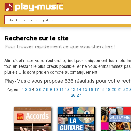
Recherche sur le site
Pour trouver rapidement ce que vous cherchez !
Afin d'optimiser votre recherche, indiquez uniquement les mots im
tout en restant le plus précis possible, et ne vous embarrassez pas
pluriels... ils sont pris en compte automatiquement !
Play-Music vous propose 636 résultats pour votre rech
Pages :
1
2
3
4
5
6
7
8
9
10
11
12
13
14
15
16
17
18
19
20
21
22
26
27